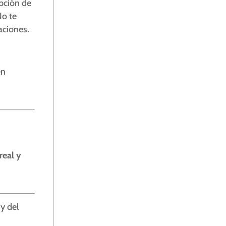
opción de
o te
aciones.
en
e
real y
m
y del