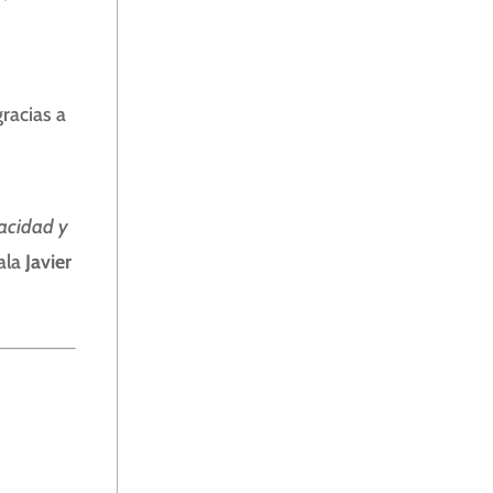
racias a
pacidad y
ala
J
avier