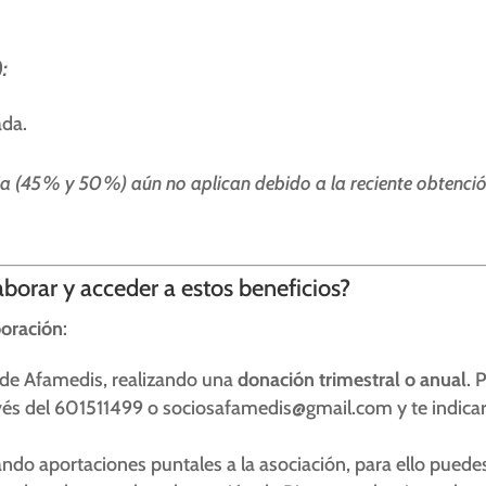
:
ada.
a (45 % y 50 %) aún no aplican debido a la reciente obtenció
orar y acceder a estos beneficios?
boración
:
 de Afamedis, realizando una
donación trimestral o anual
. 
vés del 601511499 o sociosafamedis@gmail.com y te indica
ando aportaciones puntales a la asociación, para ello puede