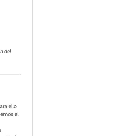
n del
Para ello
remos el
s