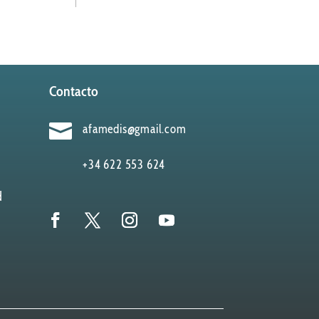
Contacto

afamedis@gmail.com
+34 622 553 624
d