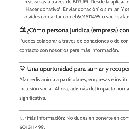
realizarlas a través de
BIZUM
. Desde la aplicac
‘Hacer donativo’, ‘Enviar donación’ o similar. Y
olvides contactar con el 601511499 o sociosaf
🏛️¿Cómo
persona jurídica (empresa)
com
Puedes colaborar a través de
donaciones
o de
con
contacto con nosotros para más información.
💙 Una oportunidad para sumar y recupe
Afamedis anima a
particulares, empresas e instit
inclusión social. Ahora,
además del impacto humano
significativa
.
👉 Más información: No dudes en ponerte en cont
601511499
.