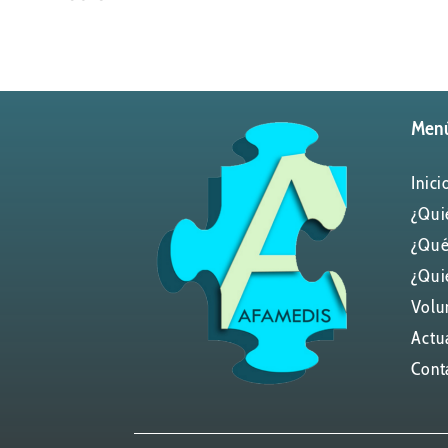
Men
Inici
¿Qui
¿Qué
¿Qui
Volu
Actu
Cont